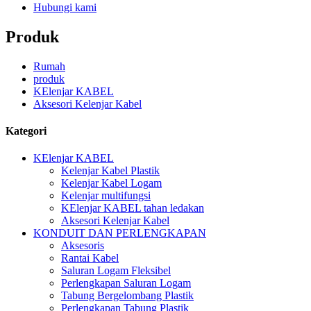
Hubungi kami
Produk
Rumah
produk
KElenjar KABEL
Aksesori Kelenjar Kabel
Kategori
KElenjar KABEL
Kelenjar Kabel Plastik
Kelenjar Kabel Logam
Kelenjar multifungsi
KElenjar KABEL tahan ledakan
Aksesori Kelenjar Kabel
KONDUIT DAN PERLENGKAPAN
Aksesoris
Rantai Kabel
Saluran Logam Fleksibel
Perlengkapan Saluran Logam
Tabung Bergelombang Plastik
Perlengkapan Tabung Plastik