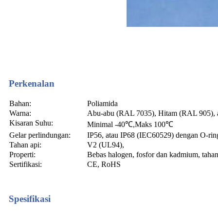
Perkenalan
Bahan:
Poliamida
Warna:
Abu-abu (RAL 7035), Hitam (RAL 905), a
Kisaran Suhu:
Minimal -40
℃
Maks 100
℃
,
Gelar perlindungan:
IP56, atau IP68 (IEC60529) dengan O-rin
Tahan api:
V2 (UL94),
Properti:
Bebas halogen, fosfor dan kadmium, taha
Sertifikasi:
CE, RoHS
Spesifikasi