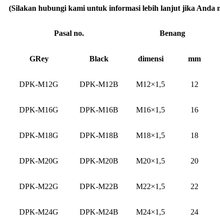
(Silakan hubungi kami untuk informasi lebih lanjut jika Anda
Pasal no.
Benang
G
Rey
Bl
ack
dimensi
mm
DPK-M12G
DPK-M12B
M12×1,5
12
DPK-M16G
DPK-M16B
M16×1,5
16
DPK-M18G
DPK-M18B
M18×1,5
18
DPK-M20G
DPK-M20B
M20×1,5
20
DPK-M22G
DPK-M22B
M22×1,5
22
DPK-M24G
DPK-M24B
M24×1,5
24