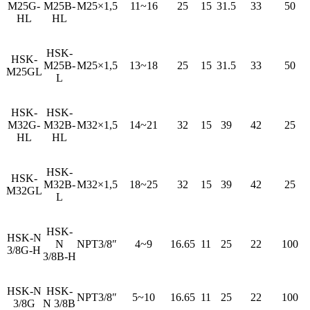
M25G-
M25B-
M25×1,5
11~16
25
15
31.5
33
50
HL
HL
HSK-
HSK-
M25B-
M25×1,5
13~18
25
15
31.5
33
50
M25GL
L
HSK-
HSK-
M32G-
M32B-
M32×1,5
14~21
32
15
39
42
25
HL
HL
HSK-
HSK-
M32B-
M32×1,5
18~25
32
15
39
42
25
M32GL
L
HSK-
HSK-N
N
NPT3/8″
4~9
16.65
11
25
22
100
3/8G-H
3/8B-H
HSK-N
HSK-
NPT3/8″
5~10
16.65
11
25
22
100
3/8G
N 3/8B