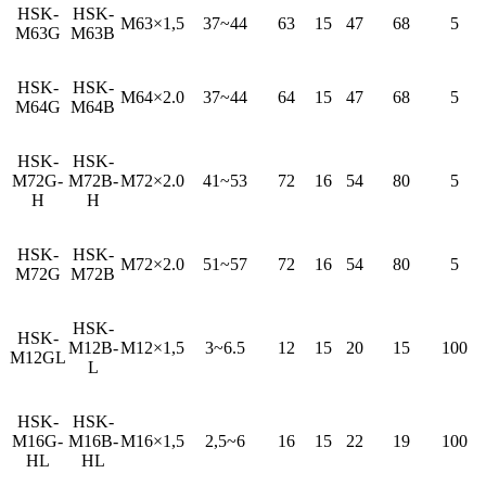
HSK-
HSK-
M63×1,5
37~44
63
15
47
68
5
M63G
M63B
HSK-
HSK-
M64×2.0
37~44
64
15
47
68
5
M64G
M64B
HSK-
HSK-
M72G-
M72B-
M72×2.0
41~53
72
16
54
80
5
H
H
HSK-
HSK-
M72×2.0
51~57
72
16
54
80
5
M72G
M72B
HSK-
HSK-
M12B-
M12×1,5
3~6.5
12
15
20
15
100
M12GL
L
HSK-
HSK-
M16G-
M16B-
M16×1,5
2,5~6
16
15
22
19
100
HL
HL