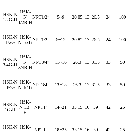
HSK-
HSK-N
N
NPT1/2″
5~9
20.85
13
26.5
24
100
1/2G-H
1/2B-H
HSK-N
HSK-
NPT1/2″
6~12
20.85
13
26.5
24
100
1/2G
N 1/2B
HSK-
HSK-N
N
NPT3/4″
11~16
26.3
13
31.5
33
50
3/4G-H
3/4B-H
HSK-N
HSK-
NPT3/4″
13~18
26.3
13
31.5
33
50
3/4G
N 3/4B
HSK-
HSK-N
N 1B-
NPT1″
14~21
33.15
16
39
42
25
1G-H
H
HSK-N
HSK-
NPT1″
18~25
33.15
16
39
42
25