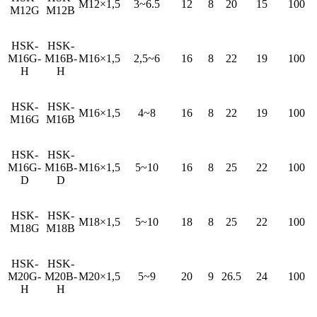
M12×1,5
3~6.5
12
8
20
15
100
M12G
M12B
HSK-
HSK-
M16G-
M16B-
M16×1,5
2,5~6
16
8
22
19
100
H
H
HSK-
HSK-
M16×1,5
4~8
16
8
22
19
100
M16G
M16B
HSK-
HSK-
M16G-
M16B-
M16×1,5
5~10
16
8
25
22
100
D
D
HSK-
HSK-
M18×1,5
5~10
18
8
25
22
100
M18G
M18B
HSK-
HSK-
M20G-
M20B-
M20×1,5
5~9
20
9
26.5
24
100
H
H