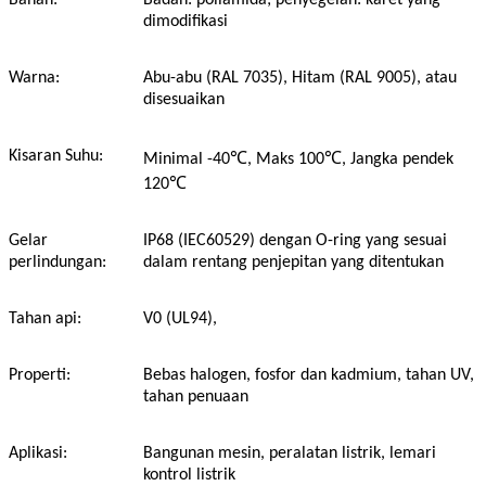
Bahan:
Badan: poliamida; penyegelan: karet yang
dimodifikasi
Warna:
Abu-abu (RAL 7035), Hitam (RAL 9005), atau
disesuaikan
Kisaran Suhu:
℃
℃
Minimal -40
, Maks 100
, Jangka pendek
℃
120
Gelar
IP68 (IEC60529) dengan O-ring yang sesuai
perlindungan:
dalam rentang penjepitan yang ditentukan
Tahan api:
V0 (UL94),
Properti:
Bebas halogen, fosfor dan kadmium, tahan UV,
tahan penuaan
Aplikasi:
Bangunan mesin, peralatan listrik, lemari
kontrol listrik