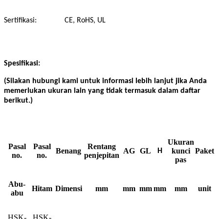
Sertifikasi:
CE, RoHS, UL
Spesifikasi:
(Silakan hubungi kami untuk informasi lebih lanjut jika Anda
memerlukan ukuran lain yang tidak termasuk dalam daftar
berikut.)
Ukuran
Pasal
Pasal
Rentang
Benang
AG
GL
kunci
Paket
H
no.
no.
penjepitan
pas
Abu-
Hitam
Dimensi
mm
mm
mm
mm
mm
unit
abu
HSK-
HSK-