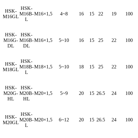
HSK-
HSK-
M16B-
M16×1,5
4~8
16
15
22
19
100
M16GL
L
HSK-
HSK-
M16G-
M16B-
M16×1,5
5~10
16
15
25
22
100
DL
DL
HSK-
HSK-
M18B-
M18×1,5
5~10
18
15
25
22
100
M18GL
L
HSK-
HSK-
M20G-
M20B-
M20×1,5
5~9
20
15
26.5
24
100
HL
HL
HSK-
HSK-
M20B-
M20×1,5
6~12
20
15
26.5
24
100
M20GL
L