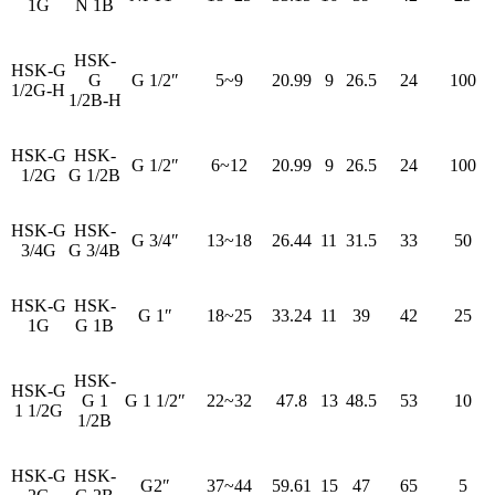
1G
N 1B
HSK-
HSK-G
G
G 1/2″
5~9
20.99
9
26.5
24
100
1/2G-H
1/2B-H
HSK-G
HSK-
G 1/2″
6~12
20.99
9
26.5
24
100
1/2G
G 1/2B
HSK-G
HSK-
G 3/4″
13~18
26.44
11
31.5
33
50
3/4G
G 3/4B
HSK-G
HSK-
G 1″
18~25
33.24
11
39
42
25
1G
G 1B
HSK-
HSK-G
G 1
G 1 1/2″
22~32
47.8
13
48.5
53
10
1 1/2G
1/2B
HSK-G
HSK-
G2″
37~44
59.61
15
47
65
5