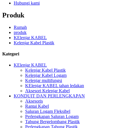
Hubungi kami
Produk
Rumah
produk
KElenjar KABEL
Kelenjar Kabel Plastik
Kategori
KElenjar KABEL
Kelenjar Kabel Plastik
Kelenjar Kabel Logam
Kelenjar multifungsi
KElenjar KABEL tahan ledakan
Aksesori Kelenjar Kabel
KONDUIT DAN PERLENGKAPAN
Aksesoris
Rantai Kabel
Saluran Logam Fleksibel
Perlengkapan Saluran Logam
Tabung Bergelombang Plastik
Perlengkapan Tabung Plastik